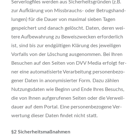
Ser­ver­log­files wer­den aus Sicher­heits­grün­den (z.B.
zur Auf­klä­rung von Miss­brauchs- oder Betrugs­hand­
lun­gen) für die Dau­er von maxi­mal sie­ben Tagen
gespei­chert und danach gelöscht. Daten, deren wei­
te­re Auf­be­wah­rung zu Beweis­zwe­cken erfor­der­lich
ist, sind bis zur end­gül­ti­gen Klä­rung des jewei­li­gen
Vor­falls von der Löschung aus­ge­nom­men. Bei Ihren
Besu­chen auf den Sei­ten von DVV Media erfolgt fer­
ner eine auto­ma­ti­sier­te Ver­ar­bei­tung per­so­nen­be­zo­
ge­ner Daten in anony­mi­sier­ter Form. Dazu zäh­len
Nut­zungs­da­ten wie Beginn und Ende Ihres Besuchs,
die von Ihnen auf­ge­ru­fe­nen Sei­ten oder die Ver­weil­
dau­er auf dem Por­tal. Eine per­so­nen­be­zo­ge­ne Ver­
wer­tung die­ser Daten fin­det nicht statt.
§2 Sicher­heits­maß­nah­men