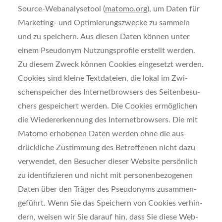
Source-Web­ana­ly­se­tool (
matomo.org
), um Daten für
Mar­ke­ting- und Opti­mie­rungs­zwe­cke zu sam­meln
und zu spei­chern. Aus die­sen Daten kön­nen unter
einem Pseud­onym Nut­zungs­pro­fi­le erstellt wer­den.
Zu die­sem Zweck kön­nen Coo­kies ein­ge­setzt wer­den.
Coo­kies sind klei­ne Text­da­tei­en, die lokal im Zwi­
schen­spei­cher des Inter­net­brow­sers des Sei­ten­be­su­
chers gespei­chert wer­den. Die Coo­kies ermög­li­chen
die Wie­der­erken­nung des Inter­net­brow­sers. Die mit
Mato­mo erho­be­nen Daten wer­den ohne die aus­
drück­li­che Zustim­mung des Betrof­fe­nen nicht dazu
ver­wen­det, den Besu­cher die­ser Web­site per­sön­lich
zu iden­ti­fi­zie­ren und nicht mit per­so­nen­be­zo­ge­nen
Daten über den Trä­ger des Pseud­onyms zusam­men­
ge­führt. Wenn Sie das Spei­chern von Coo­kies ver­hin­
dern, wei­sen wir Sie dar­auf hin, dass Sie die­se Web­