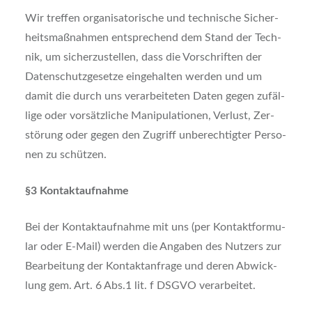
Wir tref­fen orga­ni­sa­to­ri­sche und tech­ni­sche Sicher­
heits­maß­nah­men ent­spre­chend dem Stand der Tech­
nik, um sicher­zu­stel­len, dass die Vor­schrif­ten der
Daten­schutz­ge­set­ze ein­ge­hal­ten wer­den und um
damit die durch uns ver­ar­bei­te­ten Daten gegen zufäl­
li­ge oder vor­sätz­li­che Mani­pu­la­tio­nen, Ver­lust, Zer­
stö­rung oder gegen den Zugriff unbe­rech­tig­ter Per­so­
nen zu schüt­zen.
§3 Kon­takt­auf­nah­me
Bei der Kon­takt­auf­nah­me mit uns (per Kon­takt­for­mu­
lar oder E‑Mail) wer­den die Anga­ben des Nut­zers zur
Bear­bei­tung der Kon­takt­an­fra­ge und deren Abwick­
lung gem. Art. 6 Abs.1 lit. f DSGVO ver­ar­bei­tet.