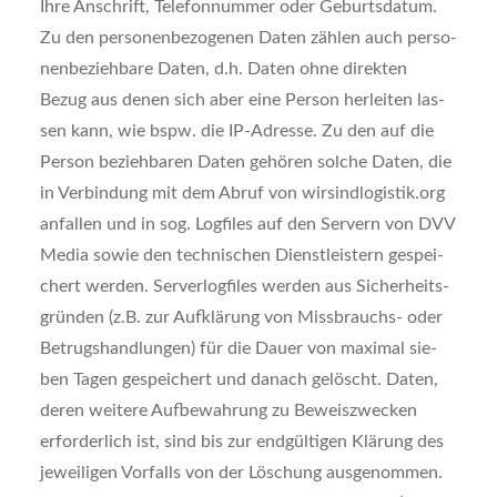
Ihre Anschrift, Tele­fon­num­mer oder Geburts­da­tum.
Zu den per­so­nen­be­zo­ge­nen Daten zäh­len auch per­so­
nen­be­zieh­ba­re Daten, d.h. Daten ohne direk­ten
Bezug aus denen sich aber eine Per­son her­lei­ten las­
sen kann, wie bspw. die IP-Adres­se. Zu den auf die
Per­son bezieh­ba­ren Daten gehö­ren sol­che Daten, die
in Ver­bin­dung mit dem Abruf von wirsindlogistik.org
anfal­len und in sog. Log­files auf den Ser­vern von DVV
Media sowie den tech­ni­schen Dienst­leis­tern gespei­
chert wer­den. Ser­ver­log­files wer­den aus Sicher­heits­
grün­den (z.B. zur Auf­klä­rung von Miss­brauchs- oder
Betrugs­hand­lun­gen) für die Dau­er von maxi­mal sie­
ben Tagen gespei­chert und danach gelöscht. Daten,
deren wei­te­re Auf­be­wah­rung zu Beweis­zwe­cken
erfor­der­lich ist, sind bis zur end­gül­ti­gen Klä­rung des
jewei­li­gen Vor­falls von der Löschung aus­ge­nom­men.