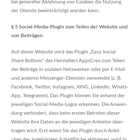
bei gene­rel­ler Ableh­nung von Coo­kies die Nut­zung
der Diens­te beein­träch­tigt wer­den kann.
§ 5 Social-Media-Plug­In zum Tei­len der Web­site und
von Bei­trä­gen
Auf die­ser Web­site wird das Plug­in „Easy Social
Share But­tons“ des Her­stel­lers App­sCreo zum Tei­len
der Bei­trä­ge in sozia­len Netz­wer­ken oder per E‑Mail
und ande­ren Mes­sen­ger-Diens­ten ver­wen­det (z. B.
Face­book, Twit­ter, Insta­gram, XING, Lin­ke­dIn, Whats­
App, Tele­gramm). Das Plug­In kön­nen Sie anhand der
jewei­li­gen Social-Media-Logos erken­nen. Die Anwen­
dung ver­hin­dert, dass beim ers­ten Betre­ten die­ser
Web­site Ihre Daten an die jewei­li­gen Anbie­ter über­
tra­gen wird. Erst wenn Sie das Plug­In durch Ankli­
cken der zuge­hö­ri­gen Schalt­flä­che akti­vie­ren, wird in