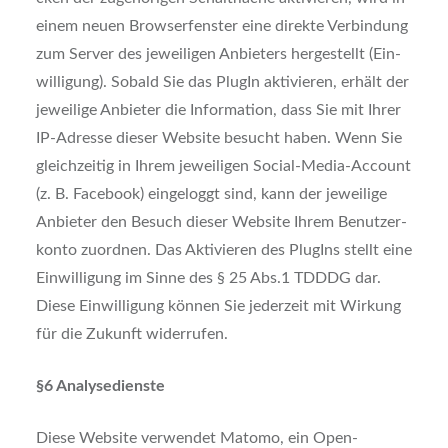
einem neu­en Brow­ser­fens­ter eine direk­te Ver­bin­dung
zum Ser­ver des jewei­li­gen Anbie­ters her­ge­stellt (Ein­
wil­li­gung). Sobald Sie das Plug­In akti­vie­ren, erhält der
jewei­li­ge Anbie­ter die Infor­ma­ti­on, dass Sie mit Ihrer
IP-Adres­se die­ser Web­site besucht haben. Wenn Sie
gleich­zei­tig in Ihrem jewei­li­gen Social-Media-Account
(z. B. Face­book) ein­ge­loggt sind, kann der jewei­li­ge
Anbie­ter den Besuch die­ser Web­site Ihrem Benut­zer­
kon­to zuord­nen. Das Akti­vie­ren des Plug­Ins stellt eine
Ein­wil­li­gung im Sin­ne des § 25 Abs.1 TDDDG dar.
Die­se Ein­wil­li­gung kön­nen Sie jeder­zeit mit Wir­kung
für die Zukunft wider­ru­fen.
§6 Ana­ly­se­diens­te
Die­se Web­site ver­wen­det Mato­mo, ein Open-