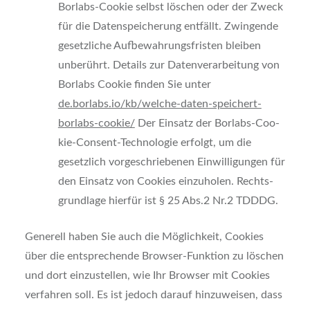
Borlabs-Coo­kie selbst löschen oder der Zweck
für die Daten­spei­che­rung ent­fällt. Zwin­gen­de
gesetz­li­che Auf­be­wah­rungs­fris­ten blei­ben
unberührt. Details zur Daten­ver­ar­bei­tung von
Borlabs Coo­kie fin­den Sie unter
de.borlabs.io/kb/welche-daten-speichert-
borlabs-cookie/
Der Ein­satz der Borlabs-Coo­
kie-Con­sent-Tech­no­lo­gie erfolgt, um die
gesetz­lich vor­ge­schrie­be­nen Ein­wil­li­gun­gen für
den Ein­satz von Coo­kies ein­zu­ho­len. Rechts­
grund­la­ge hierfür ist § 25 Abs.2 Nr.2 TDDDG.
Gene­rell haben Sie auch die Mög­lich­keit, Coo­kies
über die ent­spre­chen­de Brow­ser-Funk­ti­on zu löschen
und dort ein­zu­stel­len, wie Ihr Brow­ser mit Coo­kies
ver­fah­ren soll. Es ist jedoch dar­auf hin­zu­wei­sen, dass