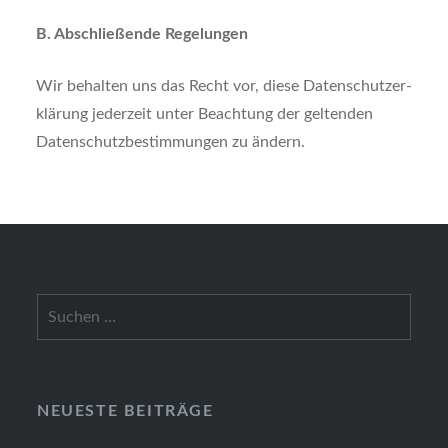
B. Abschlie­ßen­de Rege­lun­gen
Wir behal­ten uns das Recht vor, die­se Daten­schutz­er­
klä­rung jeder­zeit unter Beach­tung der gel­ten­den
Daten­schutz­be­stim­mun­gen zu ändern.
Suchen
nach:
NEU­ES­TE BEI­TRÄ­GE