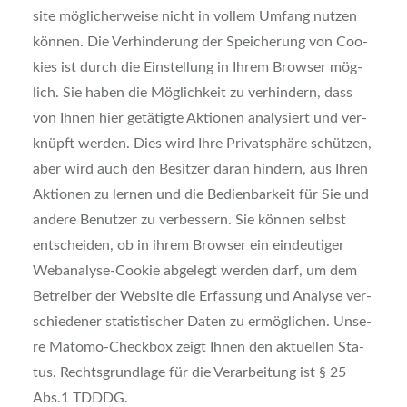
site mög­li­cher­wei­se nicht in vol­lem Umfang nut­zen
kön­nen. Die Ver­hin­de­rung der Spei­che­rung von Coo­
kies ist durch die Ein­stel­lung in Ihrem Brow­ser mög­
lich. Sie haben die Mög­lich­keit zu ver­hin­dern, dass
von Ihnen hier getä­tig­te Aktio­nen ana­ly­siert und ver­
knüpft wer­den. Dies wird Ihre Pri­vat­sphä­re schüt­zen,
aber wird auch den Besit­zer dar­an hin­dern, aus Ihren
Aktio­nen zu ler­nen und die Bedien­bar­keit für Sie und
ande­re Benut­zer zu ver­bes­sern. Sie kön­nen selbst
ent­schei­den, ob in ihrem Brow­ser ein ein­deu­ti­ger
Web­ana­ly­se-Coo­kie abge­legt wer­den darf, um dem
Betrei­ber der Web­site die Erfas­sung und Ana­ly­se ver­
schie­de­ner sta­tis­ti­scher Daten zu ermög­li­chen. Unse­
re Mato­mo-Check­box zeigt Ihnen den aktu­el­len Sta­
tus. Rechts­grund­la­ge für die Ver­ar­bei­tung ist § 25
Abs.1 TDDDG.