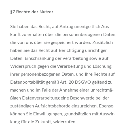
§7 Rech­te der Nut­zer
Sie haben das Recht, auf Antrag unent­gelt­lich Aus­
kunft zu erhal­ten über die per­so­nen­be­zo­ge­nen Daten,
die von uns über sie gespei­chert wur­den. Zusätz­lich
haben Sie das Recht auf Berich­ti­gung unrich­ti­ger
Daten, Ein­schrän­kung der Ver­ar­bei­tung sowie auf
Wider­spruch gegen die Ver­ar­bei­tung und Löschung
ihrer per­so­nen­be­zo­ge­nen Daten, und Ihre Rech­te auf
Daten­por­ta­bi­li­tät gemäß Art. 20 DSGVO gel­tend zu
machen und im Fal­le der Annah­me einer unrecht­mä­
ßi­gen Daten­ver­ar­bei­tung eine Beschwer­de bei der
zustän­di­gen Auf­sichts­be­hör­de ein­zu­rei­chen. Eben­so
kön­nen Sie Ein­wil­li­gun­gen, grund­sätz­lich mit Aus­wir­
kung für die Zukunft, wider­ru­fen.