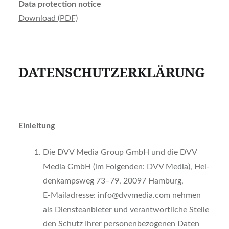
Data pro­tec­tion noti­ce
Down­load (PDF)
DATENSCHUTZERKLÄRUNG
Ein­lei­tung
Die DVV Media Group GmbH und die DVV
Media GmbH (im Fol­gen­den: DVV Media), Hei­
den­kamps­weg 73–79, 20097 Ham­burg,
E‑Mailadresse: info@dvvmedia.com neh­men
als Diens­te­an­bie­ter und ver­ant­wort­li­che Stel­le
den Schutz Ihrer per­so­nen­be­zo­ge­nen Daten