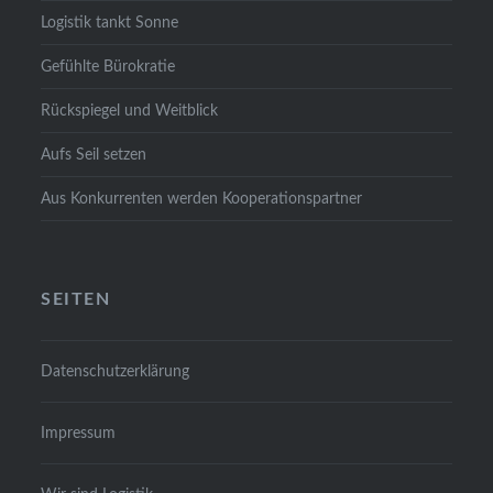
Logis­tik tankt Son­ne
Gefühl­te Büro­kra­tie
Rück­spie­gel und Weit­blick
Aufs Seil set­zen
Aus Kon­kur­ren­ten wer­den Koope­ra­ti­ons­part­ner
SEI­TEN
Daten­schutz­er­klä­rung
Impres­sum