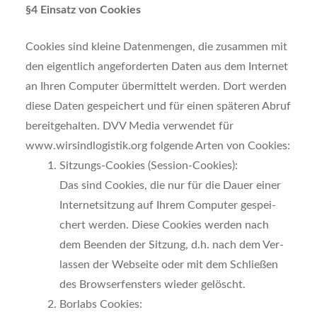
§4 Ein­satz von Coo­kies
Coo­kies sind klei­ne Daten­men­gen, die zusam­men mit
den eigent­lich ange­for­der­ten Daten aus dem Inter­net
an Ihren Com­pu­ter über­mit­telt wer­den. Dort wer­den
die­se Daten gespei­chert und für einen spä­te­ren Abruf
bereit­ge­hal­ten. DVV Media ver­wen­det für
www.wirsindlogistik.org fol­gen­de Arten von Coo­kies:
Sit­zungs-Coo­kies (Ses­si­on-Coo­kies):
Das sind Coo­kies, die nur für die Dau­er einer
Inter­net­sit­zung auf Ihrem Com­pu­ter gespei­
chert wer­den. Die­se Coo­kies wer­den nach
dem Been­den der Sit­zung, d.h. nach dem Ver­
las­sen der Web­sei­te oder mit dem Schlie­ßen
des Brow­ser­fens­ters wie­der gelöscht.
Borlabs Coo­kies: