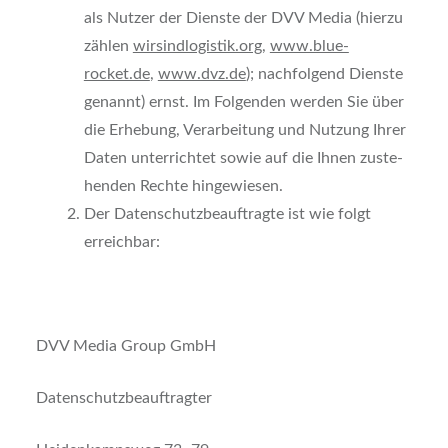
als Nut­zer der Diens­te der DVV Media (hier­zu
zäh­len
wirsindlogistik.org
,
www.blue-
rocket.de
,
www.dvz.de
); nach­fol­gend Diens­te
genannt) ernst. Im Fol­gen­den wer­den Sie über
die Erhe­bung, Ver­ar­bei­tung und Nut­zung Ihrer
Daten unter­rich­tet sowie auf die Ihnen zuste­
hen­den Rech­te hin­ge­wie­sen.
Der Daten­schutz­be­auf­trag­te ist wie folgt
erreich­bar:
DVV Media Group GmbH
Daten­schutz­be­auf­trag­ter