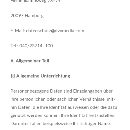
Hei­den­kamps­weg 73–79
20097 Ham­burg
E‑Mail: datenschutz@dvvmedia.com
Tel.: 040/23714–100
A. All­ge­mei­ner Teil
§
1 All­ge­mei­ne Unter­rich­tung
Per­so­nen­be­zo­ge­ne Daten sind Ein­zel­an­ga­ben über
Ihre per­sön­li­chen oder sach­li­chen Ver­hält­nis­se, mit­
hin Daten, die Ihre Iden­ti­tät aus­wei­sen oder die dazu
genutzt wer­den kön­nen, Ihre Iden­ti­tät fest­zu­stel­len.
Dar­un­ter fal­len bei­spiels­wei­se Ihr rich­ti­ger Name,