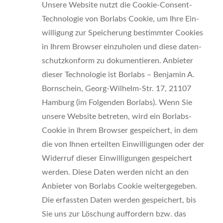
Unse­re Web­site nutzt die Coo­kie-Con­sent-
Tech­no­lo­gie von Borlabs Coo­kie, um Ihre Ein­
wil­li­gung zur Spei­che­rung bestimm­ter Coo­kies
in Ihrem Brow­ser ein­zu­ho­len und die­se daten­
schutz­kon­form zu doku­men­tie­ren. Anbie­ter
die­ser Tech­no­lo­gie ist Borlabs – Ben­ja­min A.
Born­schein, Georg-Wil­helm-Str. 17, 21107
Ham­burg (im Fol­gen­den Borlabs). Wenn Sie
unse­re Web­site betre­ten, wird ein Borlabs-
Coo­kie in Ihrem Brow­ser gespei­chert, in dem
die von Ihnen erteil­ten Ein­wil­li­gun­gen oder der
Wider­ruf die­ser Ein­wil­li­gun­gen gespei­chert
wer­den. Die­se Daten wer­den nicht an den
Anbie­ter von Borlabs Coo­kie wei­ter­ge­ge­ben.
Die erfass­ten Daten wer­den gespei­chert, bis
Sie uns zur Löschung auf­for­dern bzw. das