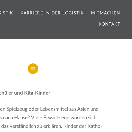
IS­TIK
KAR­RIE­RE IN DER LOGIS­TIK
MIT­MA­CHEN
KON­TAKT
chü­ler und Kita-Kin­der
 Spiel­zeug oder Lebens­mit­tel aus Asi­en und
ns nach Hau­se? Vie­le Erwach­se­ne wür­den sich
das ver­ständ­lich zu erklä­ren. Kin­der der Katho­