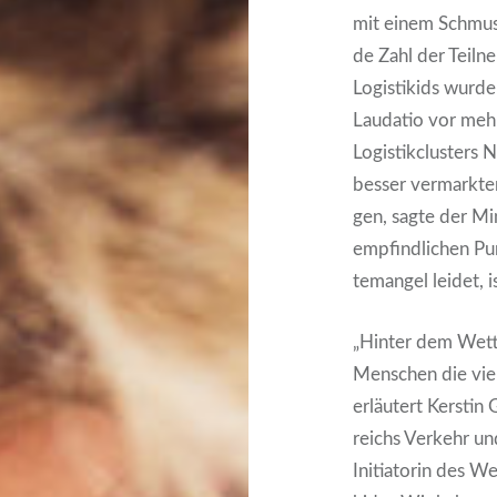
mit einem Schmu­se
de Zahl der Teil­
Logis­ti­kids wur­d
Lau­da­tio vor mehr
Logis­tik­clus­ter
bes­ser ver­mark­t
gen, sag­te der Min
emp­find­li­chen P
te­man­gel lei­det, 
„Hin­ter dem Wett­
Men­schen die viel­
erläu­tert Kers­tin 
reichs Ver­kehr un
Initia­to­rin des We