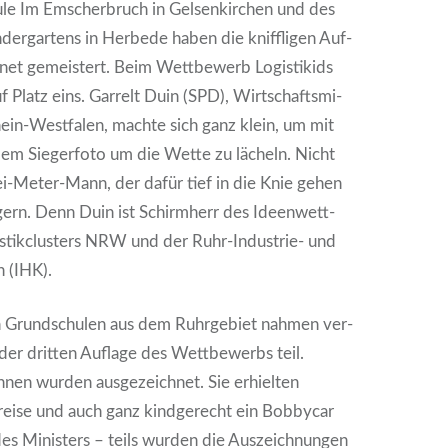
u­le Im Emscher­bruch in Gel­sen­kir­chen und des
n­der­gar­tens in Her­be­de haben die kniff­li­gen Auf­
­net gemeis­tert. Beim Wett­be­werb Logis­ti­kids
uf Platz eins. Garr­elt Duin (SPD), Wirt­schafts­mi­
hein-West­fa­len, mach­te sich ganz klein, um mit
em Sie­ger­fo­to um die Wet­te zu lächeln. Nicht
ei-Meter-Mann, der dafür tief in die Knie gehen
 gern. Denn Duin ist Schirm­herr des Ideen­wett­
­tik­clus­ters NRW und der Ruhr-Indus­trie- und
n (IHK).
 Grund­schu­len aus dem Ruhr­ge­biet nah­men ver­
der drit­ten Auf­la­ge des Wett­be­werbs teil.
nen wur­den aus­ge­zeich­net. Sie erhiel­ten
ei­se und auch ganz kind­ge­recht ein Bob­by­car
s Minis­ters – teils wur­den die Aus­zeich­nun­gen