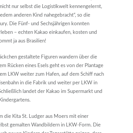
icht nur selbst die Logis­tik­welt ken­nen­ge­lernt,
jedem ande­ren Kind nahe­ge­bracht“, so die
ry. Die Fünf- und Sechs­jäh­ri­gen konn­ten
 erle­ben – ech­ten Kakao ein­kau­fen, kos­ten und
mmt ja aus Bra­si­li­en!
äck­chen gestal­te­te Figu­ren wan­dern über die
 dem Rücken eines Esels geht es von der Plan­ta­ge
 dem LKW wei­ter zum Hafen, auf dem Schiff nach
isen­bahn in die Fabrik und wei­ter per LKW in
. Schließ­lich lan­det der Kakao im Super­markt und
in­der­gar­tens.
m die Kita St. Lud­ger aus Moers mit einer
lbst gemal­ten Wand­bil­dern in LKW-Form. Die