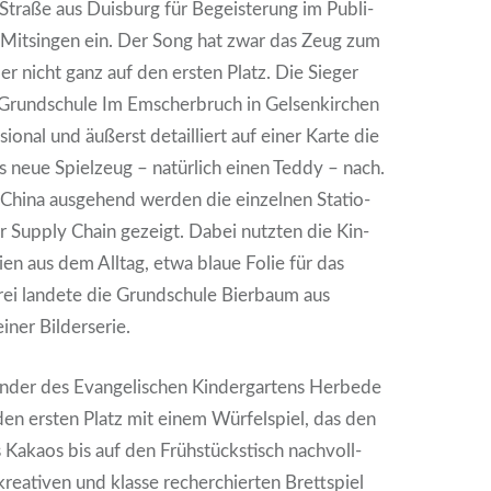
tra­ße aus Duis­burg für Begeis­te­rung im Publi­
it­sin­gen ein. Der Song hat zwar das Zeug zum
ber nicht ganz auf den ers­ten Platz. Die Sie­ger
 Grund­schu­le Im Emscher­bruch in Gel­sen­kir­chen
­sio­nal und äußerst detail­liert auf einer Kar­te die
das neue Spiel­zeug – natür­lich einen Ted­dy – nach.
hi­na aus­ge­hend wer­den die ein­zel­nen Sta­tio­
Sup­p­ly Chain gezeigt. Dabei nutz­ten die Kin­
­li­en aus dem All­tag, etwa blaue Folie für das
ei lan­de­te die Grund­schu­le Bier­baum aus
ner Bil­der­se­rie.
in­der des Evan­ge­li­schen Kin­der­gar­tens Her­be­de
 den ers­ten Platz mit einem Wür­fel­spiel, das den
 Kakaos bis auf den Früh­stücks­tisch nach­voll­
rea­ti­ven und klas­se recher­chier­ten Brett­spiel