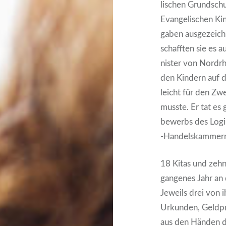
li­schen Grund­sch
Evan­ge­li­schen Ki
ga­ben aus­ge­zeich
schaff­ten sie es a
nis­ter von Nord­r
den Kin­dern auf d
leicht für den Zw
muss­te. Er tat es
be­werbs des Logis
‑Han­dels­kam­mer
18 Kitas und zehn
gan­ge­nes Jahr an 
Jeweils drei von ih
Urkun­den, Geld­pr
aus den Hän­den de