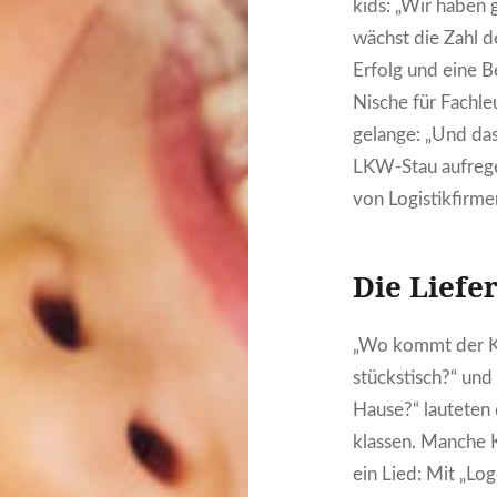
kids: „Wir haben g
wächst die Zahl de
Erfolg und eine Be
Nische für Fach­leu
gelan­ge: „Und das
LKW-Stau auf­re­gen
von Logis­tik­fir­me
Die Lie­fer
„Wo kommt der Ka
stücks­tisch?“ un
Hau­se?“ lau­te­ten
klas­sen. Man­che 
ein Lied: Mit „Log