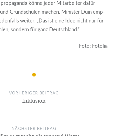
o­pa­gan­da kön­ne jeder Mit­ar­bei­ter dafür
 und Grund­schu­len machen. Minis­ter Duin emp­
jeden­falls wei­ter: „Das ist eine Idee nicht nur für
­len, son­dern für ganz Deutsch­land.“
Foto: Foto­lia
on
VORHERIGER BEITRAG
Inklu­si­on
NÄCHSTER BEITRAG