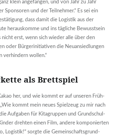
anz klein ange­fan­gen, und von Jahr zu Jahr
r Spon­so­ren und der Teil­neh­mer.“ Es sei ein
stä­ti­gung, dass damit die Logis­tik aus der
­te her­aus­kom­me und ins täg­li­che Bewusst­sein
 nicht erst, wenn sich wie­der alle über den
 oder Bür­ger­initia­ti­ven die Neu­an­sied­lun­gen
n ver­hin­dern wol­len.“
­ket­te als Brett­spiel
kao her, und wie kommt er auf unse­ren Früh­
d „Wie kommt mein neu­es Spiel­zeug zu mir nach
 die Auf­ga­ben für Kita­grup­pen und Grund­schul­
Kin­der dreh­ten einen Film, ande­re kom­po­nier­ten
o, Logis­tik!“ sorg­te die Gemein­schafts­grund­