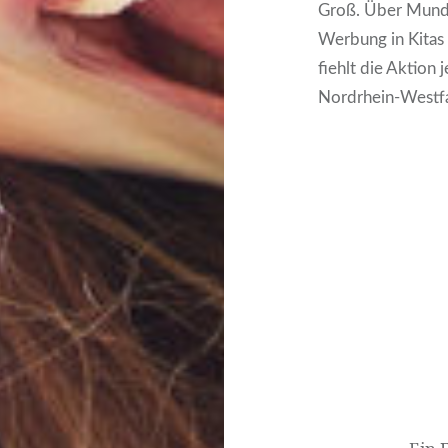
Groß. Über Mund­pr
Wer­bung in Kitas
fiehlt die Akti­on 
Nord­rhein-West­fa
Beitragsnavigati