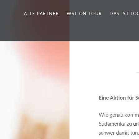
ALLE PART­NER
WSL ON TOUR
DAS IST LOG
Eine Akti­on für S
Wie genau kom­men
Süd­ame­ri­ka zu u
schwer damit tun, 