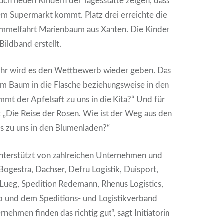
uch neu­en Kin­dern der Tages­stät­te zei­gen, dass
em Super­markt kommt. Platz drei erreich­te die
m­mel­fahrt Mari­en­baum aus Xan­ten. Die Kin­der
ild­band erstellt.
ahr wird es den Wett­be­werb wie­der geben. Das
om Baum in die Fla­sche bezie­hungs­wei­se in den
mmt der Apfel­saft zu uns in die Kita?“ Und für
n: „Die Rei­se der Rosen. Wie ist der Weg aus den
is zu uns in den Blu­men­la­den?“
unter­stützt von zahl­rei­chen Unter­neh­men und
e Boges­tra, Dach­ser, Defru Logis­tik, Dui­sport,
Lueg, Spe­di­ti­on Rede­mann, Rhen­us Logi­stics,
nd dem Spe­di­ti­ons- und Logis­tik­ver­band
h­men fin­den das rich­tig gut“, sagt Initia­to­rin