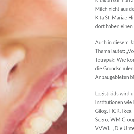
Kita­kuh soll nun a
Milch nicht aus d
Kita St. Mariae Hi
dort haben einen B
Auch in die­sem J
The­ma lau­tet: „V
Tetra­pak: Wie ko
die Grund­schu­le
Anbau­ge­bie­ten b
Logis­ti­kids wird 
Insti­tu­tio­nen wi
Gilog, HCR, Ikea, 
Segro, WM Group u
VVWL. „Die Unter­ne