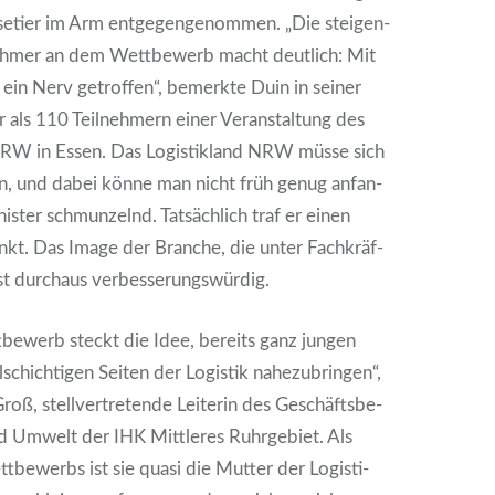
­tier im Arm ent­ge­gen­ge­nom­men. „Die stei­gen­
neh­mer an dem Wett­be­werb macht deut­lich: Mit
e ein Nerv getrof­fen“, bemerk­te Duin in sei­ner
 als 110 Teil­neh­mern einer Ver­an­stal­tung des
s NRW in Essen. Das Logis­tik­land NRW müs­se sich
en, und dabei kön­ne man nicht früh genug anfan­
is­ter schmun­zelnd. Tat­säch­lich traf er einen
unkt. Das Image der Bran­che, die unter Fach­kräf­
ist durch­aus ver­bes­se­rungs­wür­dig.
be­werb steckt die Idee, bereits ganz jun­gen
schich­ti­gen Sei­ten der Logis­tik nahe­zu­brin­gen“,
Groß, stell­ver­tre­ten­de Lei­te­rin des Geschäfts­be­
d Umwelt der IHK Mitt­le­res Ruhr­ge­biet. Als
tt­be­werbs ist sie qua­si die Mut­ter der Logis­ti­