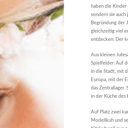
haben die Kin­der n
son­dern sie auch 
Begrün­dung der Ju
gleich­zei­tig viel
ent­de­cken: Der ko
Aus klei­nen Jute­s
Spiel­fel­der: Auf
in die Stadt, mit
Euro­pa, mit der E
das Zen­tral­la­ger
in der Küche des K
Auf Platz zwei ka
Modell­kuh und se