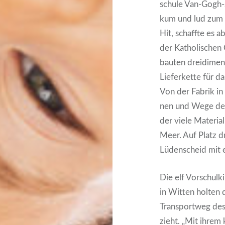
schu­le Van-Gogh-S
kum und lud zum M
Hit, schaff­te es a
der Katho­li­schen
bau­ten drei­di­men
Lie­fer­ket­te für 
Von der Fabrik in C
nen und Wege der 
der vie­le Mate­ria
Meer. Auf Platz dr
Lüden­scheid mit ei
Die elf Vor­schul­k
in Wit­ten hol­ten
Trans­port­weg des
zieht. „Mit ihrem k