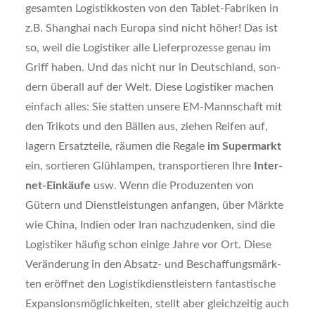
gesam­ten Logis­tik­kos­ten von den Tablet-Fabri­ken in
z.B. Shang­hai nach Euro­pa sind nicht höher! Das ist
so, weil die Logis­ti­ker alle Lie­fer­pro­zes­se genau im
Griff haben. Und das nicht nur in Deutsch­land, son­
dern über­all auf der Welt. Die­se Logis­ti­ker machen
ein­fach alles: Sie stat­ten unse­re EM-Mann­schaft mit
den Tri­kots und den Bäl­len aus, zie­hen Rei­fen auf,
lagern Ersatz­tei­le, räu­men die Rega­le
im Super­markt
ein, sor­tie­ren Glüh­lam­pen, trans­por­tie­ren Ihre
Inter­
net-Ein­käu­fe
usw. Wenn die Pro­du­zen­ten von
Gütern und Dienst­leis­tun­gen anfan­gen, über Märk­te
wie Chi­na, Indi­en oder Iran nach­zu­den­ken, sind die
Logis­ti­ker häu­fig schon eini­ge Jah­re vor Ort. Die­se
Ver­än­de­rung in den Absatz- und Beschaf­fungs­märk­
ten eröff­net den Logis­tik­dienst­leis­tern fan­tas­ti­sche
Expan­si­ons­mög­lich­kei­ten, stellt aber gleich­zei­tig auch