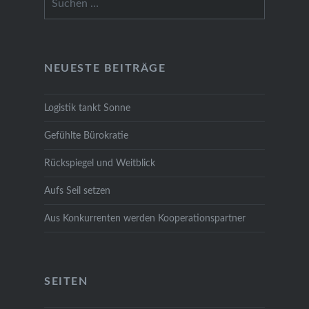
nach:
NEU­ES­TE BEI­TRÄ­GE
Logis­tik tankt Son­ne
Gefühl­te Büro­kra­tie
Rück­spie­gel und Weit­blick
Aufs Seil set­zen
Aus Kon­kur­ren­ten wer­den Koope­ra­ti­ons­part­ner
SEI­TEN