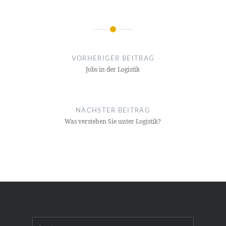
Beitragsnavigation
VORHERIGER BEITRAG
Jobs in der Logis­tik
NÄCHSTER BEITRAG
Was ver­ste­hen Sie unter Logis­tik?
Suchen