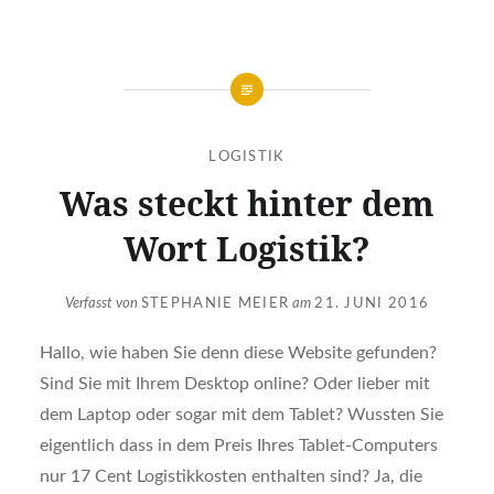
LOGISTIK
Was steckt hin­ter dem
Wort Logis­tik?
Verfasst von
STEPHANIE MEIER
am
21. JUNI 2016
Hal­lo, wie haben Sie denn die­se Web­site gefun­den?
Sind Sie mit Ihrem Desk­top online? Oder lie­ber mit
dem Lap­top oder sogar mit dem Tablet? Wuss­ten Sie
eigent­lich dass in dem Preis Ihres Tablet-Com­pu­ters
nur 17 Cent Logis­tik­kos­ten ent­hal­ten sind?
Ja, die