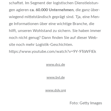
schaf­tet. Im Seg­ment der logis­ti­schen Dienst­leis­tun­
gen agie­ren
ca. 60.000 Unter­neh­men
, die ganz über­
wie­gend mit­tel­stän­disch geprägt sind. Tja, eine Men­
ge Infor­ma­tio­nen über eine wich­ti­ge Bran­che, die
hilft, unse­ren Wohl­stand zu sichern. Sie haben immer
noch nicht genug? Dann fin­den Sie auf die­ser Web­
site noch mehr Logis­tik-Geschich­ten.
https://www.youtube.com/watch?v=9Y-9TsWFlEk
www.dvz.de
www.bvl.de
www.dslv.org
Foto: Get­ty Images