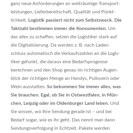
ganz neue Anfor­de­run­gen an weit­räu­mi­ge Trans­port­
leis­tun­gen, Lie­fer­be­reit­schaft, Qua­li­tät und Pünkt­
lich­keit.
Logis­tik pas­siert nicht zum Selbst­zweck. Die
Takt­zahl bestim­men immer die Kon­su­men­ten.
Um
das alles zu schaf­fen, set­zen die Logis­ti­ker stark auf
die Digi­ta­li­sie­rung. Da wer­den z. B. nach Laden­
schluss auto­ma­tisch die Ver­kaufs­zah­len an die Logis­
ti­ker gefunkt, die dar­aus eine Bedarfs­pro­gno­se
berech­nen und den Shop genau im rich­ti­gen Augen­
blick der rich­ti­gen Men­ge an Han­dys, Pull­overn oder
Wein aus­stat­ten.
So bekom­men Sie immer alles, was
Sie brau­chen. Egal, ob Sie in Ost­west­fa­len, in Mün­
chen, Leip­zig oder im Olden­bur­ger Land leben.
Und
Sie wis­sen, wo Ihre Sen­dung gera­de ist – und bei
Bedarf sogar, wie es ihr geht. Das nennt man dann
Sen­dungs­ver­fol­gung in Echt­zeit. Pake­te wer­den