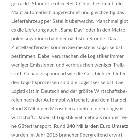
getrackt, Stand­or­te über RFID-Chips bestimmt, die
Maut auto­ma­tisch abge­rech­net und gleich­zei­tig das
Lie­fer­fahr­zeug per Satel­lit über­wacht. Manch­mal gibt
es die Lie­fe­rung auch „Same Day“ oder in den Metro­
po­len sogar inner­halb der nächs­ten Stun­de. Das
Zustell­zeit­fens­ter kön­nen Sie meis­tens sogar selbst
bestim­men. Dabei ver­ur­sa­chen die Logis­ti­ker immer
weni­ger Emis­sio­nen und ver­brau­chen weni­ger Treib­
stoff. Genau­so span­nend wie die Geschich­ten hin­ter
den Logis­tik­pro­zes­sen sind die Logis­ti­ker selbst. Die
Logis­tik ist in Deutsch­land der größ­te Wirt­schafts­be­
reich nach der Auto­mo­bil­wirt­schaft und dem Han­del.
Rund 3 Mil­lio­nen Men­schen arbei­ten in der Logis­tik­
wirt­schaft. Dabei ist Logis­tik viel mehr als nur der rei­
ne Güter­trans­port. Rund
240 Mil­li­ar­den Euro Umsatz
wur­den im Jahr 2015 bran­chen­über­grei­fend erwirt­