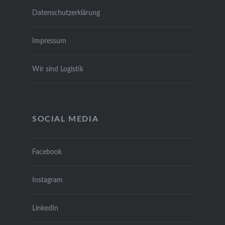
Daten­schutz­er­klä­rung
Impres­sum
Wir sind Logis­tik
SOCIAL MEDIA
Face­book
Insta­gram
Lin­ke­dIn