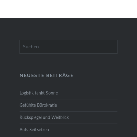
Suchen
nach:
NEU­ES­TE BEI­TRÄ­GE
Logis­tik tankt Son­ne
Gefühl­te Büro­kra­tie
Rück­spie­gel und Weit­blick
Aufs Seil set­zen