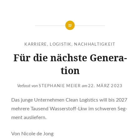
KARRIERE
,
LOGISTIK
,
NACHHALTIGKEIT
Für die nächs­te Gene­ra­
ti­on
Verfasst von
STEPHANIE MEIER
am
22. MÄRZ 2023
Das jun­ge Unter­neh­men Clean Logi­stics will bis 2027
meh­re­re Tau­send Was­ser­stoff-Lkw im schwe­ren Seg­
ment aus­lie­fern.
Von Nico­le de Jong