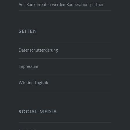
Aus Kon­kur­ren­ten wer­den Koope­ra­ti­ons­part­ner
SEI­TEN
Daten­schutz­er­klä­rung
Impres­sum
Wir sind Logis­tik
SOCIAL MEDIA