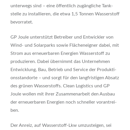
unter­wegs sind – eine öffent­lich zugäng­li­che Tank­
stel­le zu instal­lie­ren, die etwa 1,5 Ton­nen Was­ser­stoff
bevor­ra­tet.
GP Joule unter­stützt Betrei­ber und Ent­wick­ler von
Wind- und Solar­parks sowie Flä­chen­eig­ner dabei, mit
Strom aus erneu­er­ba­ren Ener­gien Was­ser­stoff zu
pro­du­zie­ren. Dabei über­nimmt das Unter­neh­men
Ent­wick­lung, Bau, Betrieb und Ser­vice der Pro­duk­ti­
ons­stand­or­te – und sorgt für den lang­fris­ti­gen Absatz
des grü­nen Was­ser­stoffs. Clean Logi­stics und GP
Joule wol­len mit ihrer Zusam­men­ar­beit den Aus­bau
der erneu­er­ba­ren Ener­gien noch schnel­ler vor­an­trei­
ben.
Der Anreiz, auf Was­ser­stoff-Lkw umzu­stei­gen, sei