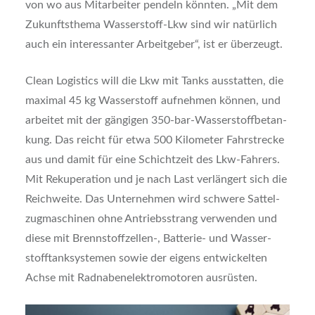
von wo aus Mit­ar­bei­ter pen­deln könn­ten. „Mit dem
Zukunfts­the­ma Was­ser­stoff-Lkw sind wir natür­lich
auch ein inter­es­san­ter Arbeit­ge­ber“, ist er über­zeugt.
Clean Logi­stics will die Lkw mit Tanks aus­stat­ten, die
maxi­mal 45 kg Was­ser­stoff auf­neh­men kön­nen, und
arbei­tet mit der gän­gi­gen 350-bar-Was­ser­stoff­be­tan­
kung. Das reicht für etwa 500 Kilo­me­ter Fahr­stre­cke
aus und damit für eine Schicht­zeit des Lkw-Fah­rers.
Mit Reku­per­a­ti­on und je nach Last ver­län­gert sich die
Reich­wei­te. Das Unter­neh­men wird schwe­re Sat­tel­
zug­ma­schi­nen ohne Antriebs­strang ver­wen­den und
die­se mit Brennstoffzellen‑, Bat­te­rie- und Was­ser­
stoff­tank­sys­te­men sowie der eigens ent­wi­ckel­ten
Ach­se mit Rad­na­ben­elek­tro­mo­to­ren aus­rüs­ten.