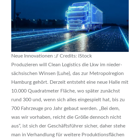
Neue Inno­va­tio­nen :// Cre­dits: iStock
Pro­du­zie­ren will Clean Logi­stics die Lkw im nie­der­
säch­si­schen Win­sen (Luhe), das zur Metro­pol­re­gi­on
Ham­burg gehört. Der­zeit ent­steht eine neue Hal­le mit
10.000 Qua­drat­me­ter Flä­che, wo spä­ter zunächst
rund 300 und, wenn sich alles ein­ge­spielt hat, bis zu
700 Fahr­zeu­ge pro Jahr gebaut wer­den. „Bei dem,
was wir vor­ha­ben, reicht die Grö­ße den­noch nicht
aus“, ist sich der Geschäfts­füh­rer sicher, daher ste­he
man in Ver­hand­lung für wei­te­re Pro­duk­ti­ons­flä­chen