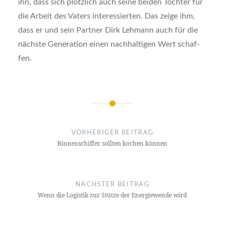
ihn, dass sich plötz­lich auch sei­ne bei­den Töch­ter für
die Arbeit des Vaters inter­es­sier­ten. Das zei­ge ihm,
dass er und sein Part­ner Dirk Leh­mann auch für die
nächs­te Gene­ra­ti­on einen nach­hal­ti­gen Wert schaf­
fen.
Beitragsnavigation
VORHERIGER BEITRAG
Bin­nen­schif­fer soll­ten kochen kön­nen
NÄCHSTER BEITRAG
Wenn die Logis­tik zur Stüt­ze der Ener­gie­wen­de wird