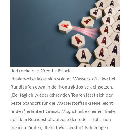
Red rockets :// Cre­dits: iStock
Idea­ler­wei­se las­se sich sol­cher Was­ser­stoff-Lkw bei
Rund­läu­fen etwa in der Kon­trakt­lo­gis­tik ein­set­zen.
„Bei täg­lich wie­der­keh­ren­den Tou­ren lässt sich der
bes­te Stand­ort für die Was­ser­stoff­tank­stel­le leicht
fin­den“, erläu­tert Graszt. Mög­lich ist es, einen Trai­ler
auf dem Betriebs­hof auf­zu­stel­len oder – falls sich
meh­re­re fin­den, die mit Was­ser­stoff-Fahr­zeu­gen