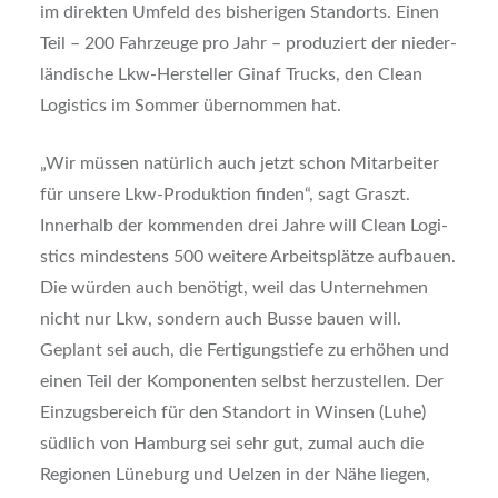
im direk­ten Umfeld des bis­he­ri­gen Stand­orts. Einen
Teil – 200 Fahr­zeu­ge pro Jahr – pro­du­ziert der nie­der­
län­di­sche Lkw-Her­stel­ler Gin­af Trucks, den Clean
Logi­stics im Som­mer über­nom­men hat.
„Wir müs­sen natür­lich auch jetzt schon Mit­ar­bei­ter
für unse­re Lkw-Pro­duk­ti­on fin­den“, sagt Graszt.
Inner­halb der kom­men­den drei Jah­re will Clean Logi­
stics min­des­tens 500 wei­te­re Arbeits­plät­ze auf­bau­en.
Die wür­den auch benö­tigt, weil das Unter­neh­men
nicht nur Lkw, son­dern auch Bus­se bau­en will.
Geplant sei auch, die Fer­ti­gungs­tie­fe zu erhö­hen und
einen Teil der Kom­po­nen­ten selbst her­zu­stel­len. Der
Ein­zugs­be­reich für den Stand­ort in Win­sen (Luhe)
süd­lich von Ham­burg sei sehr gut, zumal auch die
Regio­nen Lüne­burg und Uel­zen in der Nähe lie­gen,