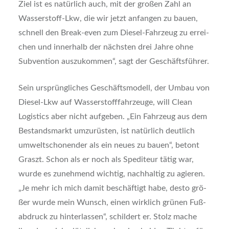
Ziel ist es natür­lich auch, mit der gro­ßen Zahl an
Was­ser­stoff-Lkw, die wir jetzt anfan­gen zu bau­en,
schnell den Break-even zum Die­sel-Fahr­zeug zu errei­
chen und inner­halb der nächs­ten drei Jah­re ohne
Sub­ven­ti­on aus­zu­kom­men“, sagt der Geschäfts­füh­rer.
Sein ursprüng­li­ches Geschäfts­mo­dell, der Umbau von
Die­sel-Lkw auf Was­ser­stoff­fahr­zeu­ge, will Clean
Logi­stics aber nicht auf­ge­ben. „Ein Fahr­zeug aus dem
Bestands­markt umzu­rüs­ten, ist natür­lich deut­lich
umwelt­scho­nen­der als ein neu­es zu bau­en“, betont
Graszt. Schon als er noch als Spe­di­teur tätig war,
wur­de es zuneh­mend wich­tig, nach­hal­tig zu agie­ren.
„Je mehr ich mich damit beschäf­tigt habe, des­to grö­
ßer wur­de mein Wunsch, einen wirk­lich grü­nen Fuß­
ab­druck zu hin­ter­las­sen“, schil­dert er. Stolz mache