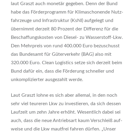
laut Graszt auch mone­tär gege­ben. Denn der Bund
habe das För­der­pro­gramm für Kli­ma­scho­nen­de Nutz­
fahr­zeu­ge und Infra­struk­tur (KsNI) auf­ge­legt und
über­nimmt der­zeit 80 Pro­zent der Dif­fe­renz für die
Beschaf­fungs­kos­ten von Die­sel- zu Was­ser­stoff-Lkw.
Den Mehr­preis von rund 400.000 Euro bezu­schusst
das Bun­des­amt für Güter­ver­kehr (BAG) also mit
320.000 Euro. Clean Logi­stics set­ze sich der­zeit beim
Bund dafür ein, dass die För­de­rung schnel­ler und
unkom­pli­zier­ter aus­ge­zahlt wer­de.
Laut Graszt loh­ne es sich aber alle­mal, in den noch
sehr viel teu­re­ren Lkw zu inves­tie­ren, da sich des­sen
Lauf­zeit um zehn Jah­re erhöht. Wesent­lich dabei sei
auch, dass die neue Antriebs­art kaum Ver­schleiß auf­
wei­se und die Lkw maut­frei fah­ren dür­fen. „Unser