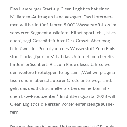
Das Ham­bur­ger Start-up Clean Logi­stics hat einen
Mil­li­ar­den-Auf­trag an Land gezo­gen. Das Unter­neh­
men will bis in fünf Jah­ren 5.000 Was­ser­stoff-Lkw im
schwe­ren Seg­ment aus­lie­fern. Klingt sport­lich. „Ist es
auch“, sagt Geschäfts­füh­rer Dirk Graszt. Aber mög­
lich: Zwei der Pro­to­ty­pen des Was­ser­stoff Zero Emis­
si­on Trucks „fyuri­ants“ hat das Unter­neh­men bereits
im Juni prä­sen­tiert. Bis zum Ende die­ses Jah­res wer­
den wei­te­re Pro­to­ty­pen fer­tig sein. „Weil wir prag­ma­
tisch und in über­schau­ba­rer Grö­ße unter­wegs sind,
geht das deut­lich schnel­ler als bei den her­kömm­li­
chen Lkw-Pro­du­zen­ten.“ Im drit­ten Quar­tal 2023 will
Clean Logi­stics die ers­ten Vor­se­ri­en­fahr­zeu­ge aus­lie­
fern.