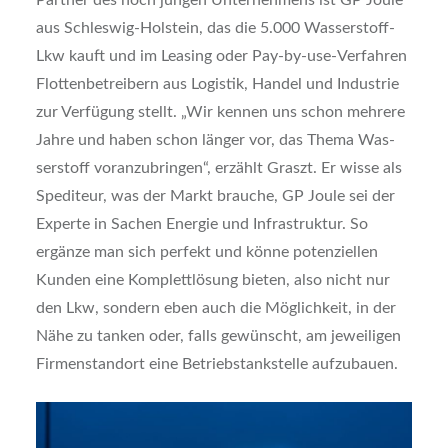
Part­ner des noch jun­gen Unter­neh­mens ist GP Joule
aus Schles­wig-Hol­stein, das die 5.000 Was­ser­stoff-
Lkw kauft und im Lea­sing oder Pay-by-use-Ver­fah­ren
Flot­ten­be­trei­bern aus Logis­tik, Han­del und Indus­trie
zur Ver­fü­gung stellt. „Wir ken­nen uns schon meh­re­re
Jah­re und haben schon län­ger vor, das The­ma Was­
ser­stoff vor­an­zu­brin­gen“, erzählt Graszt. Er wis­se als
Spe­di­teur, was der Markt brau­che, GP Joule sei der
Exper­te in Sachen Ener­gie und Infra­struk­tur. So
ergän­ze man sich per­fekt und kön­ne poten­zi­el­len
Kun­den eine Kom­plett­lö­sung bie­ten, also nicht nur
den Lkw, son­dern eben auch die Mög­lich­keit, in der
Nähe zu tan­ken oder, falls gewünscht, am jewei­li­gen
Fir­men­stand­ort eine Betrieb­s­t­ank­stel­le auf­zu­bau­en.