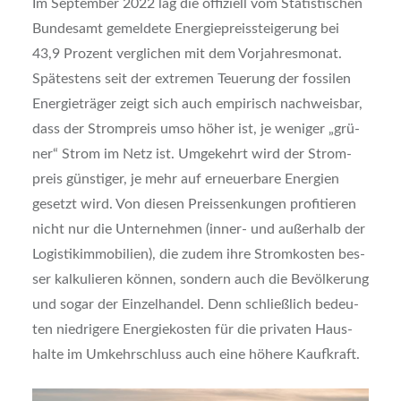
Im Sep­tem­ber 2022 lag die offi­zi­ell vom Sta­tis­ti­schen
Bun­des­amt gemel­de­te Ener­gie­preis­stei­ge­rung bei
43,9 Pro­zent ver­gli­chen mit dem Vor­jah­res­mo­nat.
Spä­tes­tens seit der extre­men Teue­rung der fos­si­len
Ener­gie­trä­ger zeigt sich auch empi­risch nach­weis­bar,
dass der Strom­preis umso höher ist, je weni­ger „grü­
ner“ Strom im Netz ist. Umge­kehrt wird der Strom­
preis güns­ti­ger, je mehr auf erneu­er­ba­re Ener­gien
gesetzt wird. Von die­sen Preis­sen­kun­gen pro­fi­tie­ren
nicht nur die Unter­neh­men (inner- und außer­halb der
Logis­tik­im­mo­bi­li­en), die zudem ihre Strom­kos­ten bes­
ser kal­ku­lie­ren kön­nen, son­dern auch die Bevöl­ke­rung
und sogar der Ein­zel­han­del. Denn schließ­lich bedeu­
ten nied­ri­ge­re Ener­gie­kos­ten für die pri­va­ten Haus­
hal­te im Umkehr­schluss auch eine höhe­re Kauf­kraft.