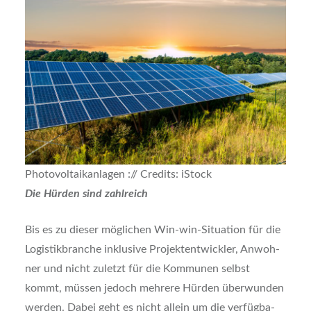
Pho­to­vol­ta­ik­an­la­gen :// Cre­dits: iStock
Die Hür­den sind zahl­reich
Bis es zu die­ser mög­li­chen Win-win-Situa­ti­on für die
Logis­tik­bran­che inklu­si­ve Pro­jekt­ent­wick­ler, Anwoh­
ner und nicht zuletzt für die Kom­mu­nen selbst
kommt, müs­sen jedoch meh­re­re Hür­den über­wun­den
wer­den. Dabei geht es nicht allein um die ver­füg­ba­