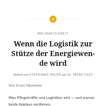
NACHHALTIGKEIT
Wenn die Logis­tik zur
Stüt­ze der Ener­gie­wen­
de wird
Verfasst von
STEPHANIE MEIER
am
22. MÄRZ 2023
Von Kuno Neu­mei­er
Was Pfle­ge­kräf­te und Logis­ti­ker eint — und war­um
bei­de Applaus ver­die­nen.