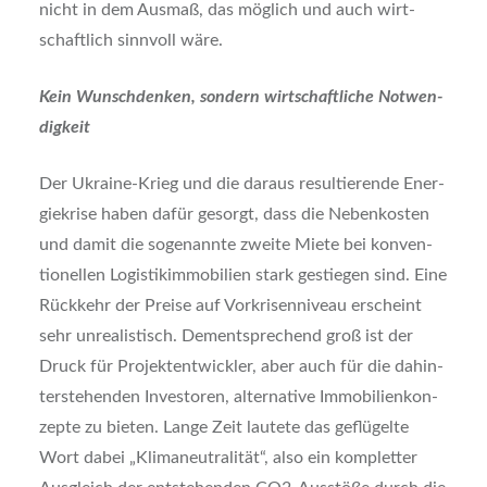
nicht in dem Aus­maß, das mög­lich und auch wirt­
schaft­lich sinn­voll wäre.
Kein Wunsch­den­ken, son­dern wirt­schaft­li­che Not­wen­
dig­keit
Der Ukrai­ne-Krieg und die dar­aus resul­tie­ren­de Ener­
gie­kri­se haben dafür gesorgt, dass die Neben­kos­ten
und damit die soge­nann­te zwei­te Mie­te bei kon­ven­
tio­nel­len Logis­tik­im­mo­bi­li­en stark gestie­gen sind. Eine
Rück­kehr der Prei­se auf Vor­kri­sen­ni­veau erscheint
sehr unrea­lis­tisch. Dem­entspre­chend groß ist der
Druck für Pro­jekt­ent­wick­ler, aber auch für die dahin­
ter­ste­hen­den Inves­to­ren, alter­na­ti­ve Immo­bi­li­en­kon­
zep­te zu bie­ten. Lan­ge Zeit lau­te­te das geflü­gel­te
Wort dabei „Kli­ma­neu­tra­li­tät“, also ein kom­plet­ter