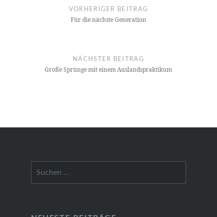
VORHERIGER BEITRAG
Für die nächs­te Gene­ra­ti­on
NÄCHSTER BEITRAG
Gro­ße Sprün­ge mit einem Aus­lands­prak­ti­kum
Suchen
nach: