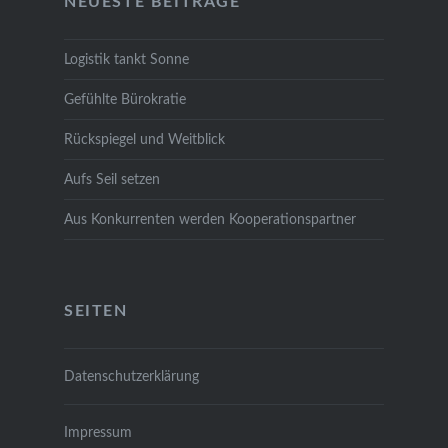
NEU­ES­TE BEI­TRÄ­GE
Logis­tik tankt Son­ne
Gefühl­te Büro­kra­tie
Rück­spie­gel und Weit­blick
Aufs Seil set­zen
Aus Kon­kur­ren­ten wer­den Koope­ra­ti­ons­part­ner
SEI­TEN
Daten­schutz­er­klä­rung
Impres­sum