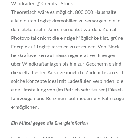
Wind­rä­der :// Cre­dits: iStock
Theo­re­tisch wäre es mög­lich, 800.000 Haus­hal­te
allein durch Logis­tik­im­mo­bi­li­en zu ver­sor­gen, die in
den letz­ten zehn Jah­ren errich­tet wur­den. Zumal
Pho­to­vol­ta­ik nicht die ein­zi­ge Mög­lich­keit ist, grü­ne
Ener­gie auf Logis­tik­area­len zu erzeu­gen: Von Block­
heiz­kraft­wer­ken auf Basis rege­ne­ra­ti­ver Ener­gien
über Wind­kraft­an­la­gen bis hin zur Geo­ther­mie sind
die viel­fäl­tigs­ten Ansät­ze mög­lich. Zudem las­sen sich
sol­che Kon­zep­te ide­al mit Lade­säu­len ver­bin­den, die
eine Umstel­lung von (im Betrieb sehr teu­ren) Die­sel­
fahr­zeu­gen und Ben­zi­nern auf moder­ne E‑Fahrzeuge
ermög­li­chen.
Ein Mit­tel gegen die Ener­gie­in­fla­ti­on