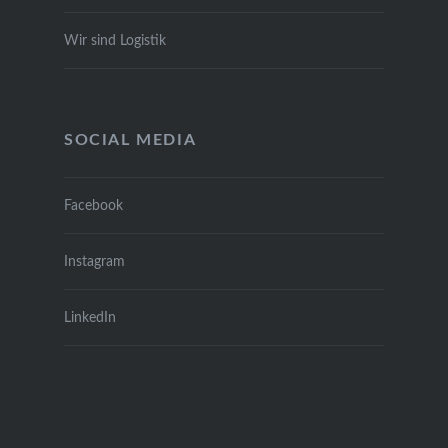
Wir sind Logis­tik
SOCIAL MEDIA
Face­book
Insta­gram
Lin­ke­dIn