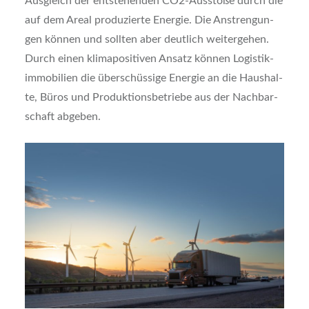
Aus­gleich der ent­ste­hen­den CO2-Aus­stö­ße durch die
auf dem Are­al pro­du­zier­te Ener­gie. Die Anstren­gun­
gen kön­nen und soll­ten aber deut­lich wei­ter­ge­hen.
Durch einen kli­ma­po­si­ti­ven Ansatz kön­nen Logis­tik­
im­mo­bi­li­en die über­schüs­si­ge Ener­gie an die Haus­hal­
te, Büros und Pro­duk­ti­ons­be­trie­be aus der Nach­bar­
schaft abge­ben.