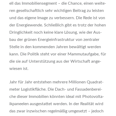
ell das Immo­bi­li­en­seg­ment – die Chan­ce, einen wei­te­
ren gesell­schaft­lich sehr wich­ti­gen Bei­trag zu leis­ten
und das eige­ne Image zu ver­bes­sern. Die Rede ist von
der Ener­gie­wen­de. Schließ­lich gibt es trotz der hohen
Dring­lich­keit noch kei­ne kla­re Lösung, wie der Aus­
bau der grü­nen Ener­gie­infra­struk­tur von zen­tra­ler
Stel­le in den kom­men­den Jah­ren bewäl­tigt wer­den
kann. Die Poli­tik steht vor einer Mam­mut­auf­ga­be, für
die sie auf Unter­stüt­zung aus der Wirt­schaft ange­
wie­sen ist.
Jahr für Jahr ent­ste­hen meh­re­re Mil­lio­nen Qua­drat­
me­ter Logis­tik­flä­che. Die Dach- und Fas­sa­den­be­rei­
che die­ser Immo­bi­li­en könn­ten ide­al mit Pho­to­vol­ta­
ik­pa­nee­len aus­ge­stat­tet wer­den. In der Rea­li­tät wird
das zwar inzwi­schen regel­mä­ßig umge­setzt – jedoch