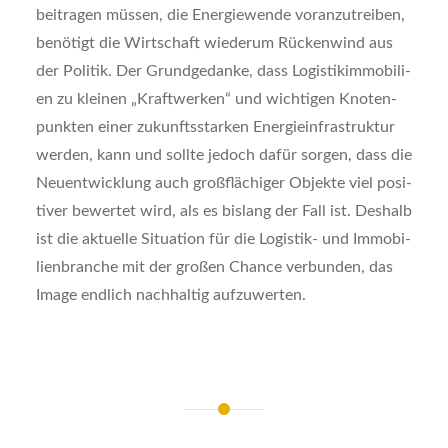
bei­tra­gen müs­sen, die Ener­gie­wen­de vor­an­zu­trei­ben,
benö­tigt die Wirt­schaft wie­der­um Rücken­wind aus
der Poli­tik. Der Grund­ge­dan­ke, dass Logis­tik­im­mo­bi­li­
en zu klei­nen „Kraft­wer­ken“ und wich­ti­gen Kno­ten­
punk­ten einer zukunfts­star­ken Ener­gie­infra­struk­tur
wer­den, kann und soll­te jedoch dafür sor­gen, dass die
Neu­ent­wick­lung auch groß­flä­chi­ger Objek­te viel posi­
ti­ver bewer­tet wird, als es bis­lang der Fall ist. Des­halb
ist die aktu­el­le Situa­ti­on für die Logis­tik- und Immo­bi­
li­en­bran­che mit der gro­ßen Chan­ce ver­bun­den, das
Image end­lich nach­hal­tig auf­zu­wer­ten.
Beitragsnavigation