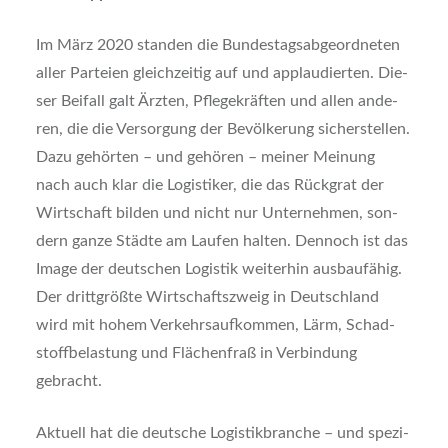
Im März 2020 stan­den die Bun­des­tags­ab­ge­ord­ne­ten
aller Par­tei­en gleich­zei­tig auf und applau­dier­ten. Die­
ser Bei­fall galt Ärz­ten, Pfle­ge­kräf­ten und allen ande­
ren, die die Ver­sor­gung der Bevöl­ke­rung sicher­stel­len.
Dazu gehör­ten – und gehö­ren – mei­ner Mei­nung
nach auch klar die Logis­ti­ker, die das Rück­grat der
Wirt­schaft bil­den und nicht nur Unter­neh­men, son­
dern gan­ze Städ­te am Lau­fen hal­ten. Den­noch ist das
Image der deut­schen Logis­tik wei­ter­hin aus­bau­fä­hig.
Der dritt­größ­te Wirt­schafts­zweig in Deutsch­land
wird mit hohem Ver­kehrs­auf­kom­men, Lärm, Schad­
stoff­be­las­tung und Flä­chen­fraß in Ver­bin­dung
gebracht.
Aktu­ell hat die deut­sche Logis­tik­bran­che – und spe­zi­