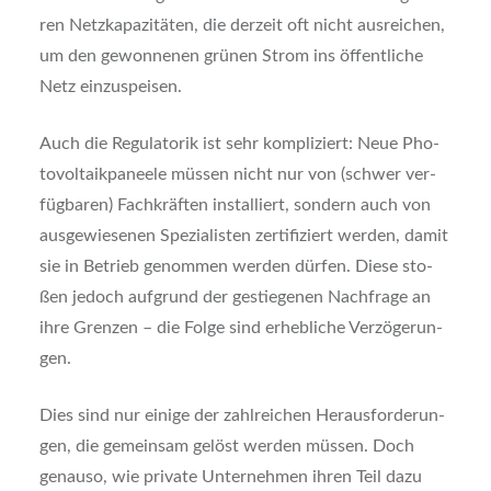
ren Netz­ka­pa­zi­tä­ten, die der­zeit oft nicht aus­rei­chen,
um den gewon­ne­nen grü­nen Strom ins öffent­li­che
Netz ein­zu­spei­sen.
Auch die Regu­la­to­rik ist sehr kom­pli­ziert: Neue Pho­
to­vol­ta­ik­pa­nee­le müs­sen nicht nur von (schwer ver­
füg­ba­ren) Fach­kräf­ten instal­liert, son­dern auch von
aus­ge­wie­se­nen Spe­zia­lis­ten zer­ti­fi­ziert wer­den, damit
sie in Betrieb genom­men wer­den dür­fen. Die­se sto­
ßen jedoch auf­grund der gestie­ge­nen Nach­fra­ge an
ihre Gren­zen – die Fol­ge sind erheb­li­che Ver­zö­ge­run­
gen.
Dies sind nur eini­ge der zahl­rei­chen Her­aus­for­de­run­
gen, die gemein­sam gelöst wer­den müs­sen. Doch
genau­so, wie pri­va­te Unter­neh­men ihren Teil dazu