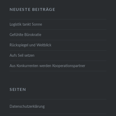
NEU­ES­TE BEI­TRÄ­GE
Logis­tik tankt Son­ne
Gefühl­te Büro­kra­tie
Rück­spie­gel und Weit­blick
Aufs Seil set­zen
Aus Kon­kur­ren­ten wer­den Koope­ra­ti­ons­part­ner
SEI­TEN
Daten­schutz­er­klä­rung