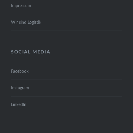
Impres­sum
Wir sind Logis­tik
SOCIAL MEDIA
Face­book
Insta­gram
Lin­ke­dIn