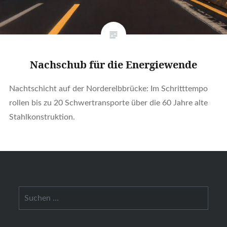
Nach­schub für die Ener­gie­wen­de
Nacht­schicht auf der Nor­der­elb­brü­cke: Im Schritt­tem­po
rol­len bis zu 20 Schwer­trans­por­te über die 60 Jah­re alte
Stahl­kon­struk­ti­on.
Suchen
nach: