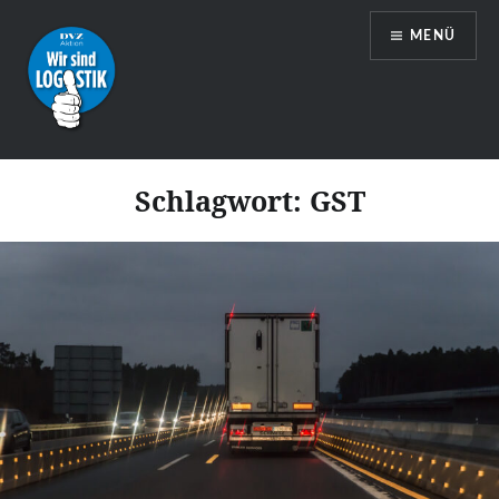
Zum
MENÜ
Inhalt
springen
Wir sind Logistik
Schlagwort:
GST