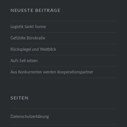
NEU­ES­TE BEI­TRÄ­GE
Logis­tik tankt Son­ne
Gefühl­te Büro­kra­tie
Rück­spie­gel und Weit­blick
Aufs Seil set­zen
Aus Kon­kur­ren­ten wer­den Koope­ra­ti­ons­part­ner
SEI­TEN
Daten­schutz­er­klä­rung