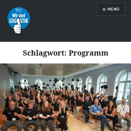
Zum
MENÜ
Inhalt
springen
Wir sind Logistik
Schlagwort:
Programm