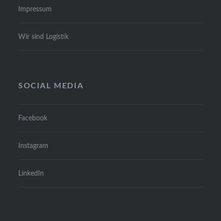
Impres­sum
Wir sind Logis­tik
SOCIAL MEDIA
Face­book
Insta­gram
Lin­ke­dIn