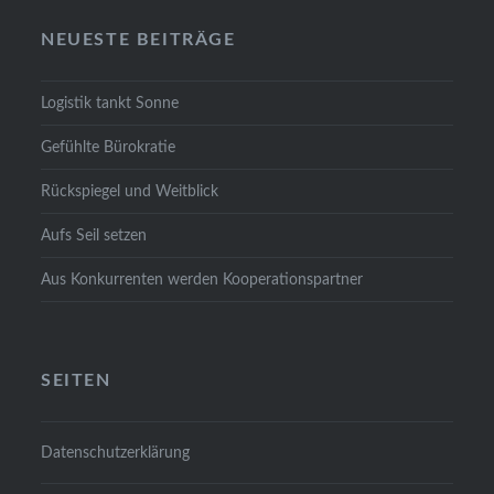
NEU­ES­TE BEI­TRÄ­GE
Logis­tik tankt Son­ne
Gefühl­te Büro­kra­tie
Rück­spie­gel und Weit­blick
Aufs Seil set­zen
Aus Kon­kur­ren­ten wer­den Koope­ra­ti­ons­part­ner
SEI­TEN
Daten­schutz­er­klä­rung