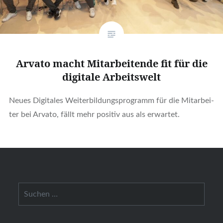
Arva­to macht Mit­ar­bei­ten­de fit für die
digi­ta­le Arbeits­welt
Neu­es Digi­ta­les Wei­ter­bil­dungs­pro­gramm für die Mit­ar­bei­
ter bei Arva­to, fällt mehr posi­tiv aus als erwar­tet.
Suchen
nach: