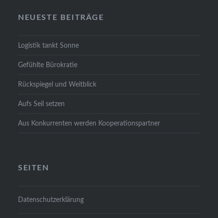
NEU­ES­TE BEI­TRÄ­GE
Logis­tik tankt Son­ne
Gefühl­te Büro­kra­tie
Rück­spie­gel und Weit­blick
Aufs Seil set­zen
Aus Kon­kur­ren­ten wer­den Koope­ra­ti­ons­part­ner
SEI­TEN
Daten­schutz­er­klä­rung