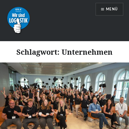
Zum
MENÜ
Inhalt
springen
Wir sind Logistik
Schlagwort:
Unternehmen