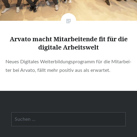
Arva­to macht Mit­ar­bei­ten­de fit für die
digi­ta­le Arbeits­welt
Neu­es Digi­ta­les Wei­ter­bil­dungs­pro­gramm für die Mit­ar­bei­
ter bei Arva­to, fällt mehr posi­tiv aus als erwar­tet.
Suchen
nach: