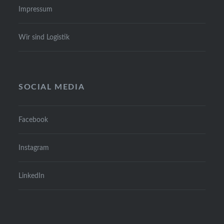
Impres­sum
Wir sind Logis­tik
SOCIAL MEDIA
Face­book
Insta­gram
Lin­ke­dIn