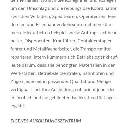
den Ter­mi­nals, wo sich die Kol­le­gin­nen und Kol­le­gen
um den Umschlag und die rei­bungs­lo­se Koor­di­na­ti­on
zwi­schen Ver­la­dern, Spe­di­teu­ren, Ope­ra­teu­ren, Ree­
de­rei­en und Eisen­bahn­ver­kehrs­un­ter­neh­men küm­
mern. Hier arbei­ten bei­spiels­wei­se Auf­trags­sach­be­ar­
bei­ter, Dis­po­nen­ten, Kran­füh­rer, Con­tai­ner­stap­ler­
fah­rer und Metall­fach­ar­bei­ter, die Trans­port­mit­tel
repa­rie­ren. Intern küm­mern sich Betriebs­lo­gis­tik­kauf­
leu­te dar­um, dass alle benö­tig­ten Mate­ria­li­en in den
Werk­stät­ten, Betriebs­leit­zen­tra­len, Bahn­hö­fen und
Zügen jeder­zeit in pas­sen­der Qua­li­tät und Men­ge
ver­füg­bar sind. Ihre Aus­bil­dung ent­spricht jener der
in Deutsch­land aus­ge­bil­de­ten Fach­kräf­ten für Lager­
lo­gis­tik.
EIGENES AUSBILDUNGSZENTRUM