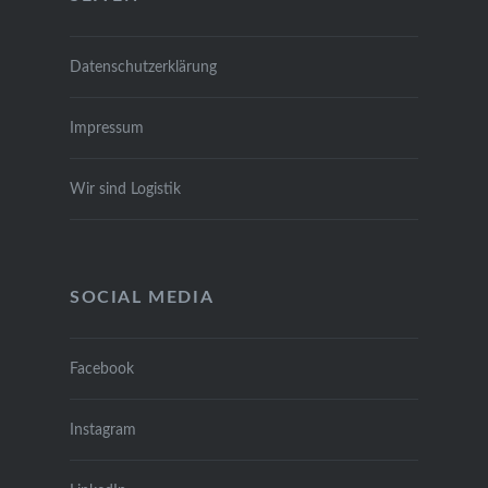
Daten­schutz­er­klä­rung
Impres­sum
Wir sind Logis­tik
SOCIAL MEDIA
Face­book
Insta­gram