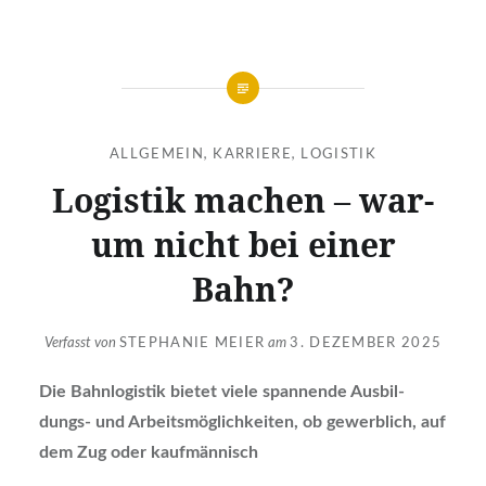
ALLGEMEIN
,
KARRIERE
,
LOGISTIK
Logis­tik machen – war­
um nicht bei einer
Bahn?
Verfasst von
STEPHANIE MEIER
am
3. DEZEMBER 2025
Die Bahn­lo­gis­tik bie­tet vie­le span­nen­de Aus­bil­
dungs- und Arbeits­mög­lich­kei­ten, ob gewerb­lich, auf
dem Zug oder kauf­män­nisch