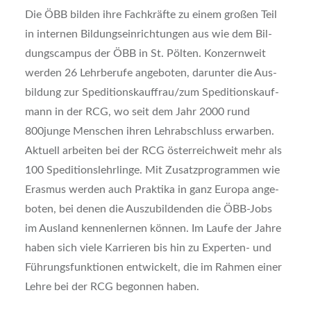
Die ÖBB bil­den ihre Fach­kräf­te zu einem gro­ßen Teil
in inter­nen Bil­dungs­ein­rich­tun­gen aus wie dem Bil­
dungs­cam­pus der ÖBB in St. Pöl­ten. Kon­zern­weit
wer­den 26 Lehr­be­ru­fe ange­bo­ten, dar­un­ter die Aus­
bil­dung zur Speditionskauffrau/zum Spe­di­ti­ons­kauf­
mann in der RCG, wo seit dem Jahr 2000 rund
800junge Men­schen ihren Lehr­ab­schluss erwar­ben.
Aktu­ell arbei­ten bei der RCG öster­reich­weit mehr als
100 Spe­di­ti­ons­lehr­lin­ge. Mit Zusatz­pro­gram­men wie
Eras­mus wer­den auch Prak­ti­ka in ganz Euro­pa ange­
bo­ten, bei denen die Aus­zu­bil­den­den die ÖBB-Jobs
im Aus­land ken­nen­ler­nen kön­nen. Im Lau­fe der Jah­re
haben sich vie­le Kar­rie­ren bis hin zu Exper­ten- und
Füh­rungs­funk­tio­nen ent­wi­ckelt, die im Rah­men einer
Leh­re bei der RCG begon­nen haben.