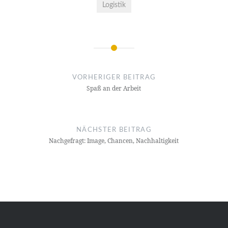
Logistik
Beitragsnavigation
VORHERIGER BEITRAG
Spaß an der Arbeit
NÄCHSTER BEITRAG
Nach­ge­fragt: Image, Chan­cen, Nach­hal­tig­keit