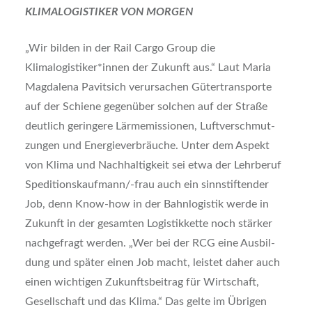
KLIMALOGISTIKER VON MORGEN
„Wir bil­den in der Rail Car­go Group die
Klimalogistiker*innen der Zukunft aus.“ Laut Maria
Mag­da­le­na Pavit­sich ver­ur­sa­chen Güter­trans­por­te
auf der Schie­ne gegen­über sol­chen auf der Stra­ße
deut­lich gerin­ge­re Lärm­emis­sio­nen, Luft­ver­schmut­
zun­gen und Ener­gie­ver­bräu­che. Unter dem Aspekt
von Kli­ma und Nach­hal­tig­keit sei etwa der Lehr­be­ruf
Spe­di­ti­ons­kauf­man­n/-frau auch ein sinn­stif­ten­der
Job, denn Know-how in der Bahn­lo­gis­tik wer­de in
Zukunft in der gesam­ten Logis­tik­ket­te noch stär­ker
nach­ge­fragt wer­den. „Wer bei der RCG eine Aus­bil­
dung und spä­ter einen Job macht, leis­tet daher auch
einen wich­ti­gen Zukunfts­bei­trag für Wirt­schaft,
Gesell­schaft und das Kli­ma.“ Das gel­te im Übri­gen