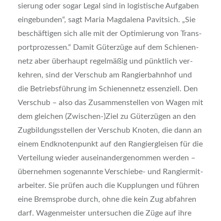
sie­rung oder sogar Legal sind in logis­ti­sche Auf­ga­ben
ein­ge­bun­den“, sagt Maria Mag­da­le­na Pavit­sich. „Sie
beschäf­ti­gen sich alle mit der Opti­mie­rung von Trans­
port­pro­zes­sen.“ Damit Güter­zü­ge auf dem Schie­nen­
netz aber über­haupt regel­mä­ßig und pünkt­lich ver­
keh­ren, sind der Ver­schub am Ran­gier­bahn­hof und
die Betriebs­füh­rung im Schie­nen­netz essen­zi­ell. Den
Ver­schub – also das Zusam­men­stel­len von Wagen mit
dem glei­chen (Zwischen-)Ziel zu Güter­zü­gen an den
Zug­bil­dungs­stel­len der Ver­schub Kno­ten, die dann an
einem End­kno­ten­punkt auf den Ran­gier­glei­sen für die
Ver­tei­lung wie­der aus­ein­an­der­ge­nom­men wer­den –
über­neh­men soge­nann­te Ver­schie­be- und Ran­gier­mit­
ar­bei­ter. Sie prü­fen auch die Kupp­lun­gen und füh­ren
eine Brems­pro­be durch, ohne die kein Zug abfah­ren
darf. Wagen­meis­ter unter­su­chen die Züge auf ihre