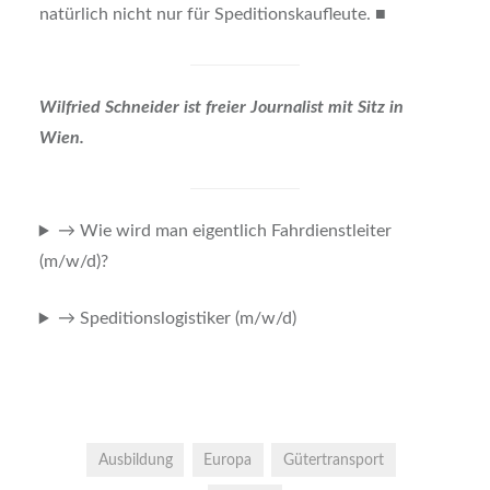
natür­lich nicht nur für Spe­di­ti­ons­kauf­leu­te. ■
Wil­fried Schnei­der ist frei­er Jour­na­list mit Sitz in
Wien.
→ Wie wird man eigent­lich Fahr­dienst­lei­ter
(m/w/d)?
→ Spe­di­ti­ons­lo­gis­ti­ker (m/w/d)
Ausbildung
Europa
Gütertransport