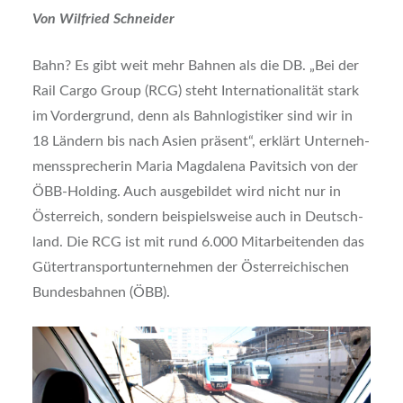
Von Wil­fried Schnei­der
Bahn? Es gibt weit mehr Bah­nen als die DB. „Bei der
Rail Car­go Group (RCG) steht Inter­na­tio­na­li­tät stark
im Vor­der­grund, denn als Bahn­lo­gis­ti­ker sind wir in
18 Län­dern bis nach Asi­en prä­sent“, erklärt Unter­neh­
mens­spre­che­rin Maria Mag­da­le­na Pavit­sich von der
ÖBB-Hol­ding. Auch aus­ge­bil­det wird nicht nur in
Öster­reich, son­dern bei­spiels­wei­se auch in Deutsch­
land. Die RCG ist mit rund 6.000 Mit­ar­bei­ten­den das
Güter­trans­port­un­ter­neh­men der Öster­rei­chi­schen
Bun­des­bah­nen (ÖBB).