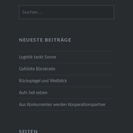
Suchen
nach:
NEU­ES­TE BEI­TRÄ­GE
Logis­tik tankt Son­ne
Gefühl­te Büro­kra­tie
Rück­spie­gel und Weit­blick
Aufs Seil set­zen
Aus Kon­kur­ren­ten wer­den Koope­ra­ti­ons­part­ner
SEI­TEN