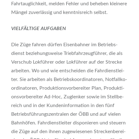
Fahr­taug­lich­keit, mel­den Feh­ler und behe­ben klei­ne­re
Män­gel zuver­läs­sig und kennt­nis­reich selbst.
VIELFÄLTIGE AUFGABEN
Die Züge fah­ren dür­fen Eisen­bah­ner im Betriebs­
dienst bezie­hungs­wei­se Trieb­fahr­zeug­füh­rer, die als
Ver­schub Lok­füh­rer oder Lok­füh­rer auf der Stre­cke
arbei­ten. Wo und wie ent­schei­den die Fahr­dienst­lei­
ter. Sie arbei­ten als Betriebs­ko­or­di­na­to­ren, Not­fall­ko­
or­di­na­to­ren, Pro­duk­ti­ons­vor­be­rei­ter Plan, Pro­duk­ti­
ons­vor­be­rei­ter Ad-Hoc, Zug­len­ker sowie im Stell­be­
reich und in der Kun­den­in­for­ma­ti­on in den fünf
Betriebs­füh­rungs­zen­tra­len der ÖBB und auf vie­len
Bahn­hö­fen. Fahr­dienst­lei­ter dis­po­nie­ren und steu­ern
die Züge auf den ihnen zuge­wie­se­nen Stre­cken­be­rei­