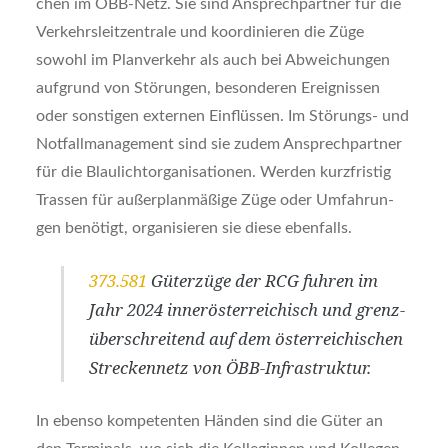
chen im ÖBB-Netz. Sie sind Ansprech­part­ner für die
Ver­kehrs­leit­zen­tra­le und koor­di­nie­ren die Züge
sowohl im Plan­ver­kehr als auch bei Abwei­chun­gen
auf­grund von Stö­run­gen, beson­de­ren Ereig­nis­sen
oder sons­ti­gen exter­nen Ein­flüs­sen. Im Stö­rungs- und
Not­fall­ma­nage­ment sind sie zudem Ansprech­part­ner
für die Blau­licht­or­ga­ni­sa­tio­nen. Wer­den kurz­fris­tig
Tras­sen für außer­plan­mä­ßi­ge Züge oder Umfah­run­
gen benö­tigt, orga­ni­sie­ren sie die­se eben­falls.
373.581
Güter­zü­ge der RCG fuh­ren im
Jahr 2024 inner­ös­ter­rei­chisch und grenz­
über­schrei­tend auf dem öster­rei­chi­schen
Stre­cken­netz von ÖBB-Infra­struk­tur.
In eben­so kom­pe­ten­ten Hän­den sind die Güter an