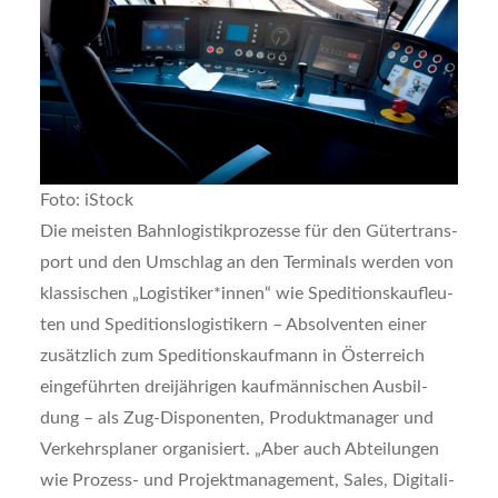
Foto: iStock
Die meis­ten Bahn­lo­gis­tik­pro­zes­se für den Güter­trans­
port und den Umschlag an den Ter­mi­nals wer­den von
klas­si­schen „Logistiker*innen“ wie Spe­di­ti­ons­kauf­leu­
ten und Spe­di­ti­ons­lo­gis­ti­kern – Absol­ven­ten einer
zusätz­lich zum Spe­di­ti­ons­kauf­mann in Öster­reich
ein­ge­führ­ten drei­jäh­ri­gen kauf­män­ni­schen Aus­bil­
dung – als Zug-Dis­po­nen­ten, Pro­dukt­ma­na­ger und
Ver­kehrs­pla­ner orga­ni­siert. „Aber auch Abtei­lun­gen
wie Pro­zess- und Pro­jekt­ma­nage­ment, Sales, Digi­ta­li­